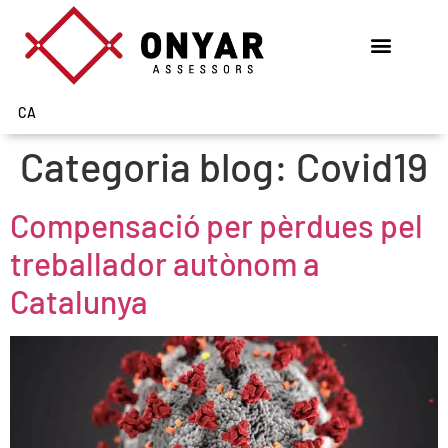
CA
Categoria blog:
Covid19
Compensació per pèrdues pel
treballador autònom a
Catalunya