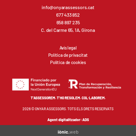
info@onyarassessors.cat
677 433 852
658 897 235
C. del Carme 65, 1A, Girona
Avís legal
Política de privacitat
Política de cookies
T’ASSESSOREM. T’HO RESOLEM. COL·LABOREM.
2026 © ONYAR ASSESSORS. TOTS ELS DRETS RESERVATS
Agent digitalitzador: ADS
iònic.
web