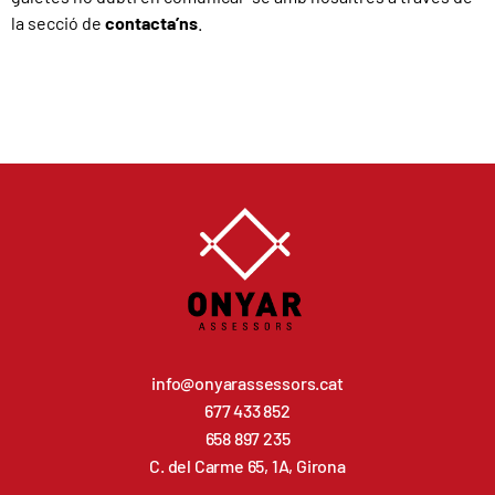
la secció de
contacta’ns
.
info@onyarassessors.cat
677 433 852
658 897 235
C. del Carme 65, 1A, Girona