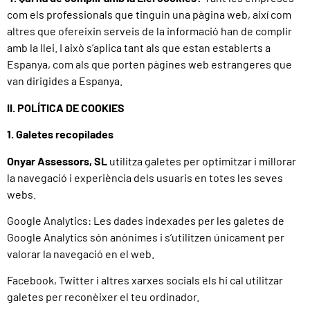
com els professionals que tinguin una pàgina web, així com
altres que ofereixin serveis de la informació han de complir
amb la llei. I això s’aplica tant als que estan establerts a
Espanya, com als que porten pàgines web estrangeres que
van dirigides a Espanya.
II. POLÍTICA DE COOKIES
1. Galetes recopilades
Onyar Assessors, SL
utilitza galetes per optimitzar i millorar
la navegació i experiència dels usuaris en totes les seves
webs.
Google Analytics: Les dades indexades per les galetes de
Google Analytics són anònimes i s’utilitzen únicament per
valorar la navegació en el web.
Facebook, Twitter i altres xarxes socials els hi cal utilitzar
galetes per reconèixer el teu ordinador.