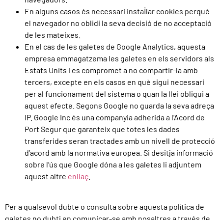
En alguns casos és necessari instal·lar cookies perquè
el navegador no oblidi la seva decisió de no acceptació
de les mateixes.
En el cas de les galetes de Google Analytics, aquesta
empresa emmagatzema les galetes en els servidors als
Estats Units i es compromet a no compartir-la amb
tercers, excepte en els casos en què sigui necessari
per al funcionament del sistema o quan la llei obligui a
aquest efecte. Segons Google no guarda la seva adreça
IP. Google Inc és una companyia adherida a l’Acord de
Port Segur que garanteix que totes les dades
transferides seran tractades amb un nivell de protecció
d’acord amb la normativa europea. Si desitja informació
sobre l’ús que Google dóna a les galetes li adjuntem
aquest altre
enllaç
.
Per a qualsevol dubte o consulta sobre aquesta política de
galetes no dubti en comunicar-se amb nosaltres a través de