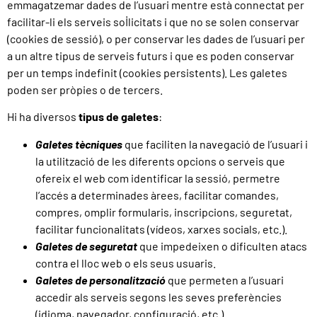
emmagatzemar dades de l’usuari mentre està connectat per
facilitar-li els serveis sol·licitats i que no se solen conservar
(cookies de sessió), o per conservar les dades de l’usuari per
a un altre tipus de serveis futurs i que es poden conservar
per un temps indefinit (cookies persistents). Les galetes
poden ser pròpies o de tercers.
Hi ha diversos
tipus de galetes
:
Galetes tècniques
que faciliten la navegació de l’usuari i
la utilització de les diferents opcions o serveis que
ofereix el web com identificar la sessió, permetre
l’accés a determinades àrees, facilitar comandes,
compres, omplir formularis, inscripcions, seguretat,
facilitar funcionalitats (vídeos, xarxes socials, etc.).
Galetes de seguretat
que impedeixen o dificulten atacs
contra el lloc web o els seus usuaris.
Galetes de personalització
que permeten a l’usuari
accedir als serveis segons les seves preferències
(idioma, navegador, configuració, etc.).