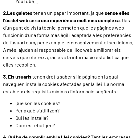
YouTube…
2.Les galetes
tenen un paper important, ja que
sense elles
l’ús del web seria una experiència molt més complexa.
Des
d’un punt de vista tècnic, permeten que les pàgines web
funcionin d’una forma més àgil i adaptada a les preferències
de l’usuari com, per exemple, emmagatzemant el seu idioma.
A més, ajuden al responsable del lloc web a millorar els
serveis que ofereix, gràcies a la informació estadística que
elles recopilen.
3. Els
usuaris
tenen dret a saber si la pàgina en la qual
naveguen instal·la cookies afectades per la llei. La norma
estableix els requisits mínims d’informació següents:
Què són les cookies?
Per a què s’utilitzen?
Qui les instal·la?
Com es rebutgen?
4. Qui ha de complir amb la Llei cookies?
Tant les empreses